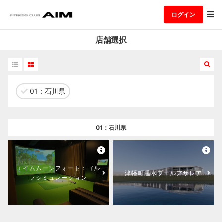
ログイン
店舗選択
01：石川県
01：石川県
エイムムーンフォート：ゴル
津幡町温水プールアザレア
フシミュレーション